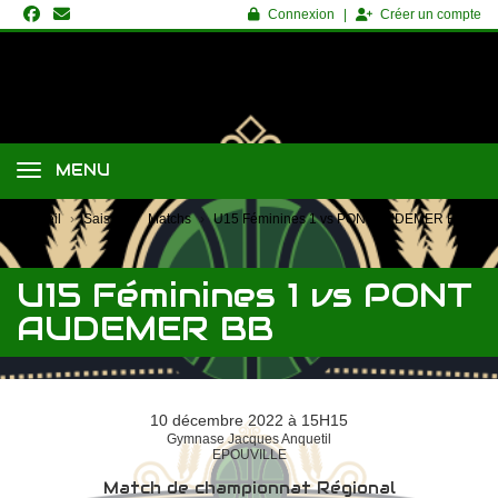
Panneau de gestion des cookies
Connexion
Créer un compte
MENU
Accueil
Saison
Matchs
U15 Féminines 1 vs PONT AUDEMER BB
U15 Féminines 1 vs PONT
AUDEMER BB
10 décembre 2022 à 15H15
Gymnase Jacques Anquetil
EPOUVILLE
Match de championnat Régional