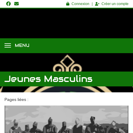
Panneau de gestion des cookies
Connexion
Créer un compte
MENU
Accueil
Saison
Jeunes Masculins
Jeunes Masculins
Pages liées :