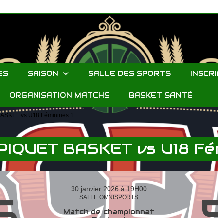
ES
SAISON
SALLE DES SPORTS
INSCR
ORGANISATION MATCHS
BASKET SANTÉ
SKET vs U18 Féminines 1
IQUET BASKET vs U18 Fém
30 janvier 2026 à 19H00
6
SALLE OMNISPORTS
Match de championnat