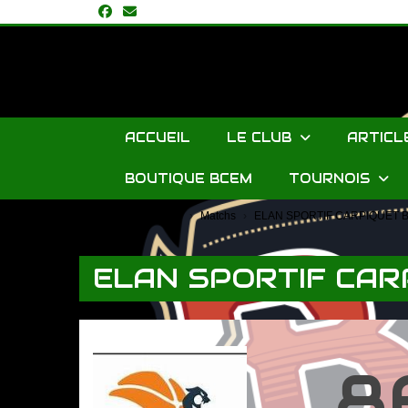
Panneau de gestion des cookies
ACCUEIL
LE CLUB
ARTICL
BOUTIQUE BCEM
TOURNOIS
Accueil
Saison
Matchs
ELAN SPORTIF CARPIQUET BA
ELAN SPORTIF CARP
8