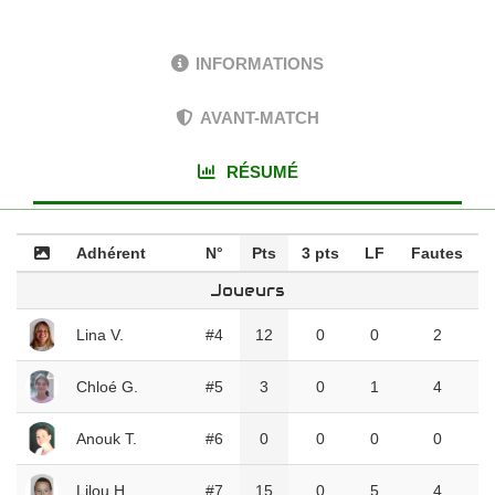
INFORMATIONS
AVANT-MATCH
RÉSUMÉ
Adhérent
N°
Pts
3 pts
LF
Fautes
Joueurs
Lina V.
#4
12
0
0
2
Chloé G.
#5
3
0
1
4
Anouk T.
#6
0
0
0
0
Lilou H.
#7
15
0
5
4