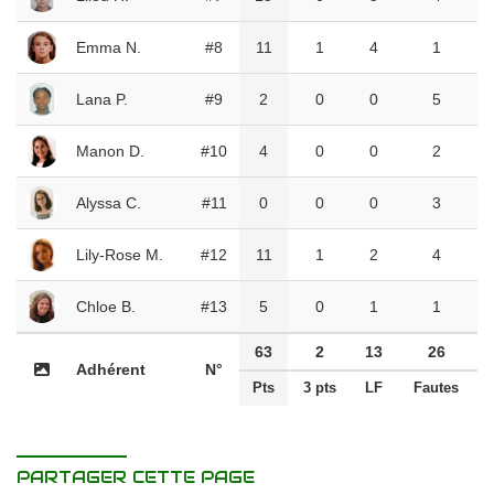
Emma N.
#8
11
1
4
1
Lana P.
#9
2
0
0
5
Manon D.
#10
4
0
0
2
Alyssa C.
#11
0
0
0
3
Lily-Rose M.
#12
11
1
2
4
Chloe B.
#13
5
0
1
1
63
2
13
26
Adhérent
N°
Pts
3 pts
LF
Fautes
PARTAGER CETTE PAGE