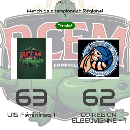
EPOUVILLE
Match de championnat Régional
3
Terminé
63
62
U15 Féminines 1
CO REGION
ELBEUVIENNE - 1