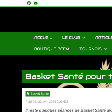
Panneau de gestion des cookies
ACCUEIL
LE CLUB
ARTICL
BOUTIQUE BCEM
TOURNOIS
Accueil
Articles
Basket Santé pour tous, venez tester jusqu
Basket Santé pour t
Basket-Santé
Publié le 23 avril 2024 à 23H36
Il reste quelques séances de Basket Santé avan