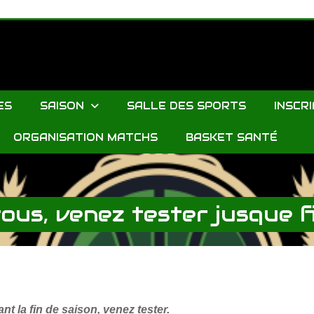
ES
SAISON
SALLE DES SPORTS
INSCR
ORGANISATION MATCHS
BASKET SANTÉ
e fin Juin
ous, venez tester jusque f
t la fin de saison, venez tester.